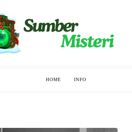
ngkap.
ri
HOME
INFO