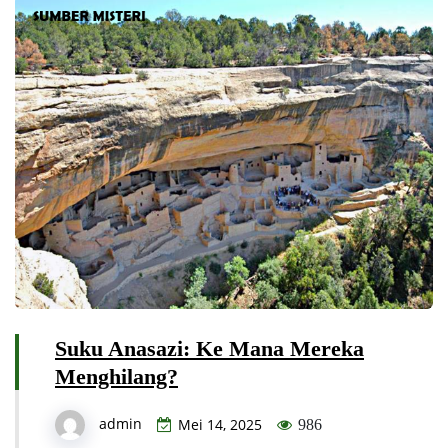
Suku Anasazi: Ke Mana Mereka
Menghilang?
admin
Mei 14, 2025
986