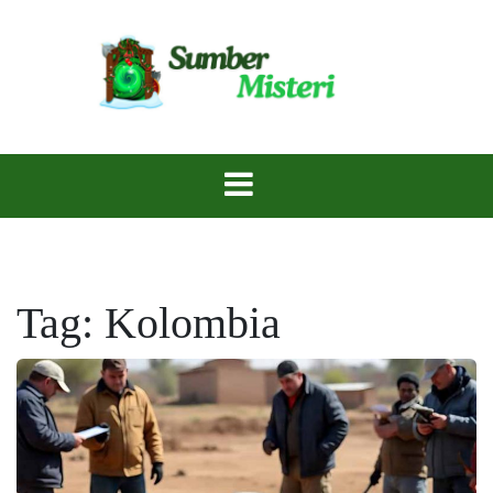
Skip
to
content
Rahasia Terpendam, Menanti untuk Diungkap.
Sumber Misteri
Tag:
Kolombia