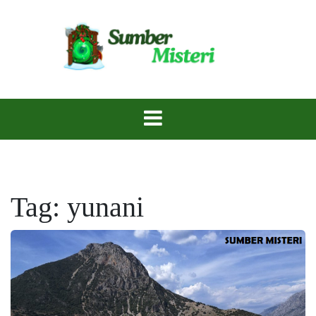
Skip
to
content
Rahasia Terpendam, Menanti untuk Diungkap.
Sumber Misteri
Tag:
yunani