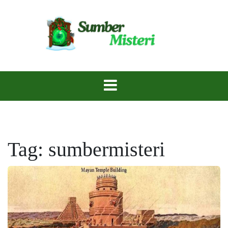
Skip
to
content
Rahasia Terpendam, Menanti untuk Diungkap.
Sumber Misteri
Tag:
sumbermisteri