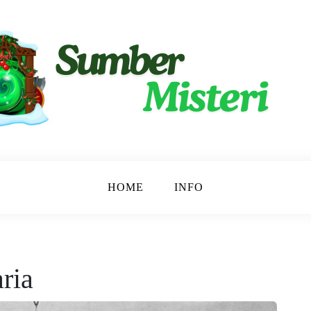
ngkap.
ri
HOME
INFO
ria