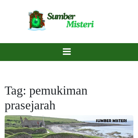
Skip
to
content
Rahasia Terpendam, Menanti untuk Diungkap.
Sumber Misteri
Tag:
pemukiman
prasejarah