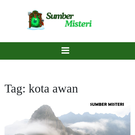
Skip
to
content
Rahasia Terpendam, Menanti untuk Diungkap.
Sumber Misteri
Tag:
kota awan