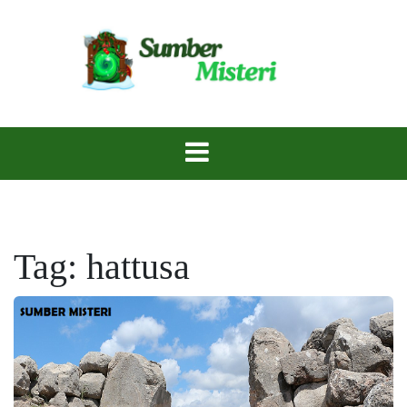
Skip
to
content
Rahasia Terpendam, Menanti untuk Diungkap.
Sumber Misteri
Tag:
hattusa