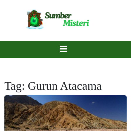
Skip
to
content
Rahasia Terpendam, Menanti untuk Diungkap.
Sumber Misteri
Tag:
Gurun Atacama