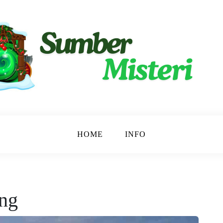
ngkap.
ri
HOME
INFO
ang