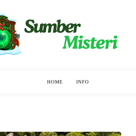
ngkap.
ri
HOME
INFO