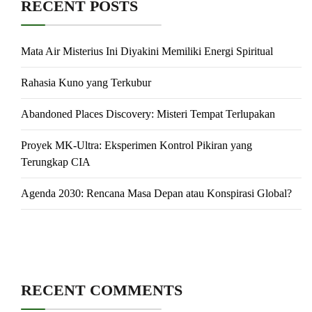
RECENT POSTS
Mata Air Misterius Ini Diyakini Memiliki Energi Spiritual
Rahasia Kuno yang Terkubur
Abandoned Places Discovery: Misteri Tempat Terlupakan
Proyek MK-Ultra: Eksperimen Kontrol Pikiran yang
Terungkap CIA
Agenda 2030: Rencana Masa Depan atau Konspirasi Global?
RECENT COMMENTS