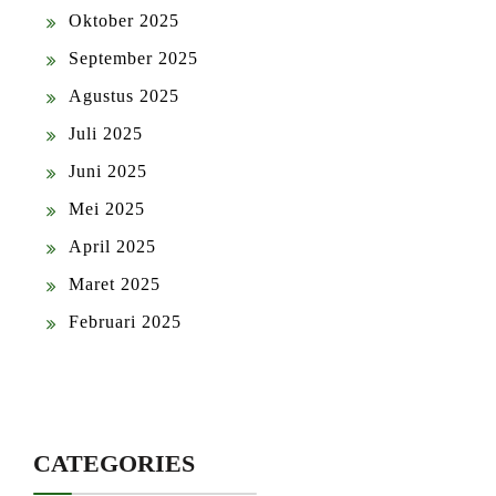
Oktober 2025
September 2025
Agustus 2025
Juli 2025
Juni 2025
Mei 2025
April 2025
Maret 2025
Februari 2025
CATEGORIES