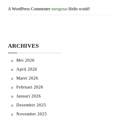
A WordPress Commenter
mengenai
Hello world!
ARCHIVES
Mei 2026
April 2026
Maret 2026
Februari 2026
Januari 2026
Desember 2025
November 2025