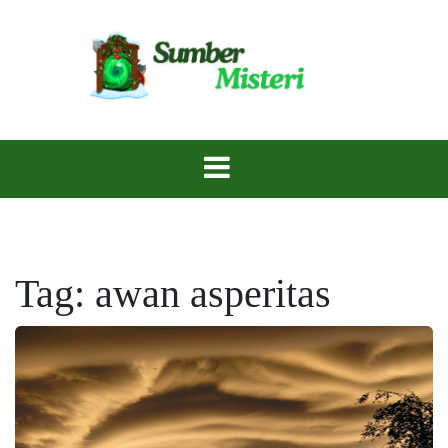
Skip
to
content
Rahasia Terpendam, Menanti untuk Diungkap.
Sumber Misteri
Tag:
awan asperitas