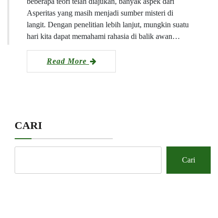
beberapa teori telah diajukan, banyak aspek dari
Asperitas yang masih menjadi sumber misteri di
langit. Dengan penelitian lebih lanjut, mungkin suatu
hari kita dapat memahami rahasia di balik awan…
Read More
CARI
Cari