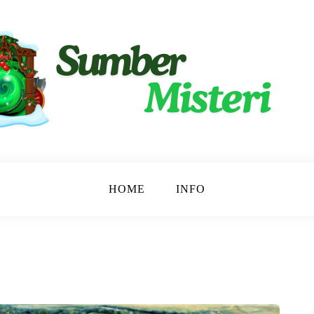
ngkap.
ri
HOME
INFO