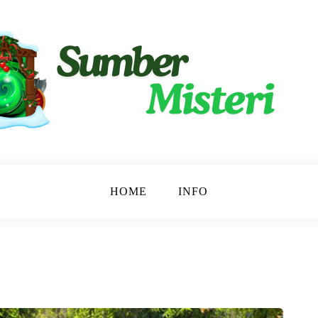
ngkap.
ri
HOME
INFO